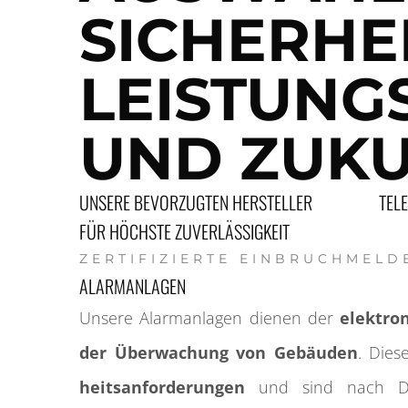
SICHERHE
LEISTUNG
UND ZUKU
UNSERE BEVORZUGTEN HERSTELLER
TEL
FÜR HÖCHSTE ZUVERLÄSSIGKEIT
ZERTIFIZIERTE EINBRUCHMEL
ALARMANLAGEN
Unsere Alarmanlagen dienen der
elektro
der Über­wachung von Gebäuden
. Dies
heits­anforderungen
und sind nach D