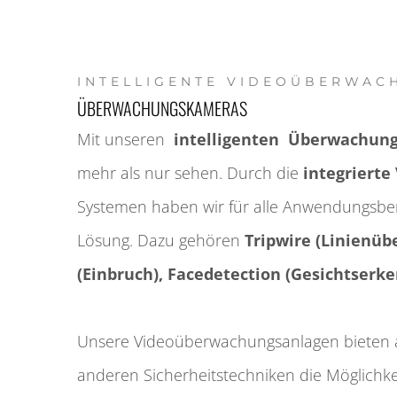
INTELLIGENTE VIDEOÜBERWAC
ÜBERWACHUNGSKAMERAS
Mit unseren
intelligenten Über­wachung
mehr als nur sehen. Durch die
integrierte
Systemen haben wir für alle An­­wendungs­­­b
Lösung. Dazu gehören
Trip­wire (Linien­­­ü
(Einbruch), Face­­detection (Gesichts­­­er
Unsere Video­­­über­­wachungs­­­anlagen bieten
anderen Sicher­heits­­­techniken die Möglich­kei