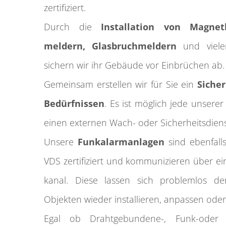
zertifiziert.
Durch die
Installation von Magnet
meldern, Glas­bruch­meldern
und vielen
sichern wir ihr Gebäude vor Ein­brüchen ab
Gemeinsam erstellen wir für Sie ein
Sicher
Bedürfnissen
. Es ist möglich jede unserer
einen externen Wach- oder Sicherheits­dienst
Unsere
Funk­alarma­nlagen
sind ebenfall
VDS zertifiziert und kommunizieren über e
kanal. Diese lassen sich problemlos d
Objekten wieder installieren, anpassen oder
Egal ob Draht­gebundene-, Funk-oder H