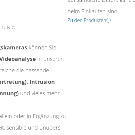
beim Einkaufen sind.
Zu den Produkten
HUNG
s­­kameras
können Sie
 Video­analyse
in unseren
ereiche die passende
ber­tretung), Intrusion
kennung)
und vieles mehr.
 allein oder in Ergänzung zu
t, sensible und un­­über­­s­