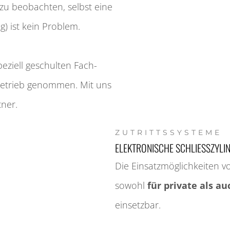
 zu beobachten, selbst eine
ung) ist kein Problem.
iell geschulten Fach­­­
n Betrieb genommen. Mit uns
tner.
ZUTRITTS­SYSTEME
ELEKTRONISCHE SCHLIESSZYLI
Die Einsatz­möglich­keiten v
sowohl
für private als a
einsetzbar.