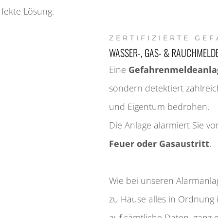
fekte Lösung.
ZERTIFIZIERTE GE
WASSER-, GAS- & RAUCHMELD
Eine
Gefahrenmelde­anla
sondern detektiert zahl­rei
und Eigentum bedrohen.
Die Anlage alarmiert Sie vo
Feuer oder Gas­austritt
.
Wie bei unseren Alarma­nlag
zu Hause alles in Ordnung i
auf sämtliche Daten, ganz e