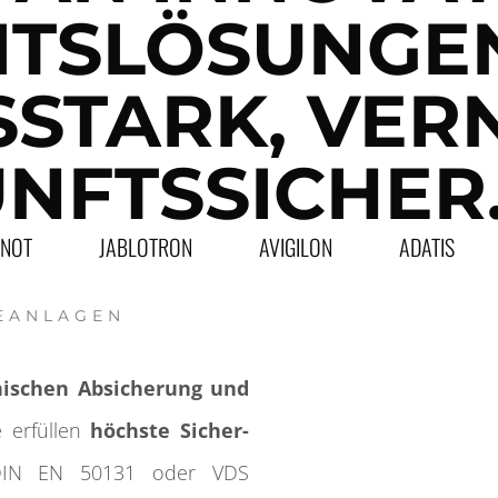
ITSLÖSUNGEN
SSTARK, VER
NFTSSICHER
ENOT
JABLOTRON
AVIGILON
ADATIS
DEANLAGEN
nischen Ab­sicherung und
e erfüllen
höchste Sicher­
IN EN 50131 oder VDS