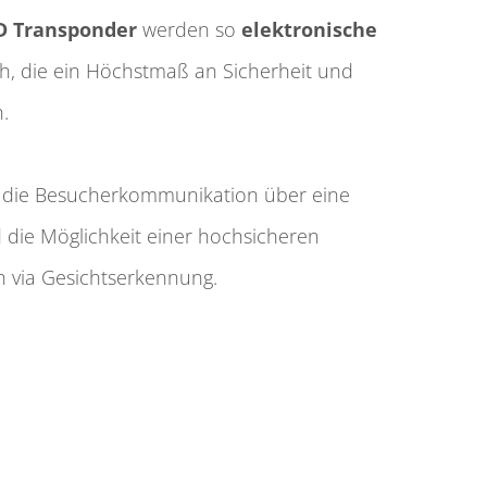
D Trans­ponder
werden so
elektronische
, die ein Höchst­maß an Sicher­heit und
n.
st die Besucherkommunikation über eine
 die Möglichkeit einer hochsicheren
on via Gesichtserkennung.