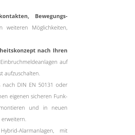
­kontakten, Bewegungs­
 weiteren Möglich­keiten,
.
heits­konzept nach Ihren
 Einbruch­melde­anlagen auf
 auf­zu­schalten.
s nach DIN EN 50131 oder
inen eigenen sicheren Funk­
emontieren und in neuen
 erweitern.
ybrid-Alarm­anlagen, mit