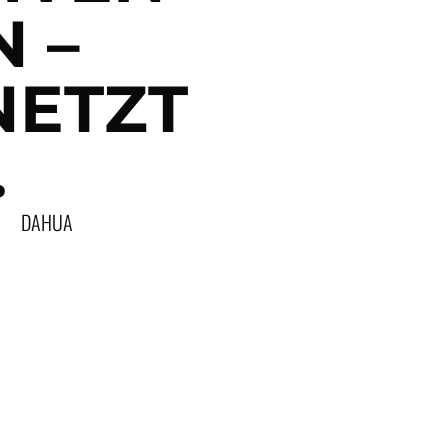
 –
NETZT
.
DAHUA