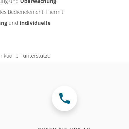
erung und
Überwachung
les Bedienelement. Hiermit
ung
und
individuelle
tionen unter­stützt.
schlüsselung und Internet