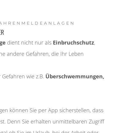
FAHRENMELDE­ANLAGEN
ER
ge
dient nicht nur als
Einbruch­schutz
,
che andere Gefahren, die Ihr Leben
r Gefahren wie z.B.
Über­schwemm­ungen,
en können Sie per App sicher­stellen, dass
st. Denn Sie erhalten unmittel­baren Zugriff
gal ob Sie im Urlaub, bei der Arbeit oder