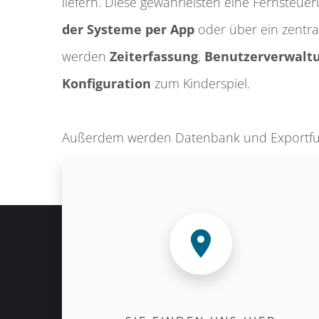
liefern. Diese gewährleisten eine Fern­steu
der Systeme per App
oder über ein zentra
werden
Zeit­erfassung
,
Benutzer­verwalt
Konfiguration
zum Kinderspiel.
Außerdem werden Datenbank und Export­funk
Natürlich wird hier ein großer Wert auf Ver­
Security gelegt.